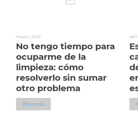
mayo 2, 2026
abri
No tengo tiempo para
E
ocuparme de la
c
limpieza: cómo
d
resolverlo sin sumar
e
otro problema
e
Leer más