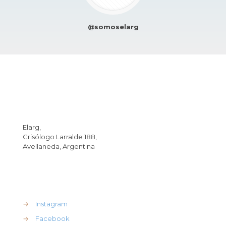
@somoselarg
Dirección
Elarg,
Crisólogo Larralde 188,
Avellaneda, Argentina
REdes Sociales
→
Instagram
→
Facebook