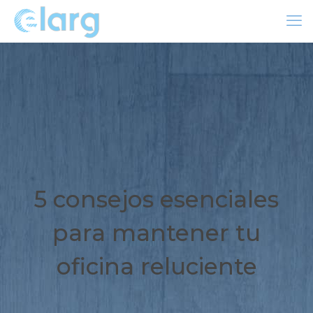
5 consejos esenciales
para mantener tu
oficina reluciente