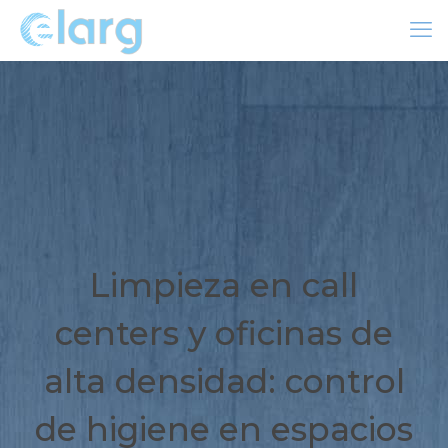
Limpieza en call
centers y oficinas de
alta densidad: control
de higiene en espacios