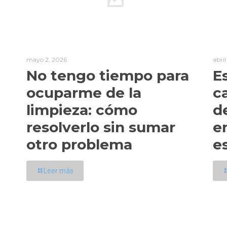
mayo 2, 2026
abri
No tengo tiempo para
E
ocuparme de la
c
limpieza: cómo
d
resolverlo sin sumar
e
otro problema
e
Leer más