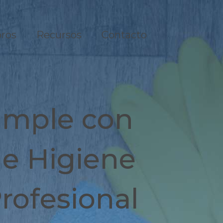
ros
Recursos
Contacto
umple con
 e Higiene
rofesional