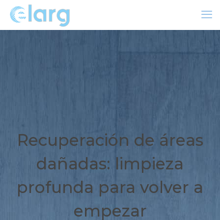
Recuperación de áreas
dañadas: limpieza
profunda para volver a
empezar