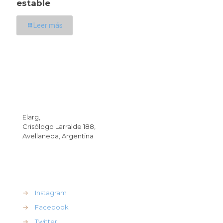
estable
Leer más
Dirección
Elarg,
Crisólogo Larralde 188,
Avellaneda, Argentina
REdes Sociales
→
Instagram
→
Facebook
→
Twitter