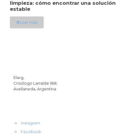
limpieza: cómo encontrar una solución
estable
Leer más
Dirección
Elarg,
Crisólogo Larralde 188,
Avellaneda, Argentina
REdes Sociales
→
Instagram
→
Facebook