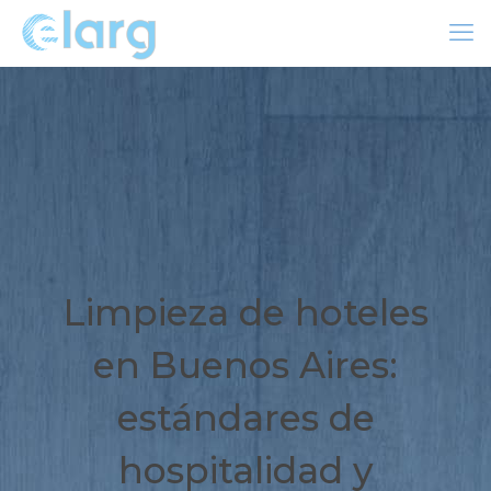
Limpieza de hoteles
en Buenos Aires:
estándares de
hospitalidad y