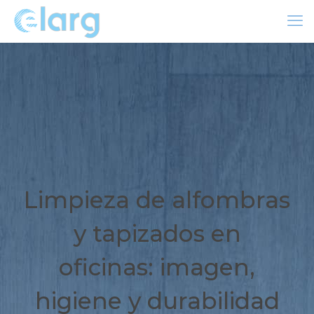
Limpieza de alfombras
y tapizados en
oficinas: imagen,
higiene y durabilidad