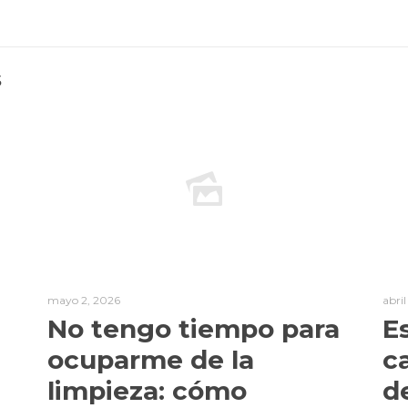
s
mayo 2, 2026
abri
No tengo tiempo para
E
ocuparme de la
c
limpieza: cómo
d