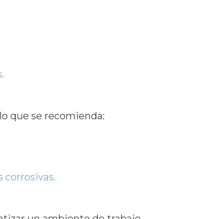
.
 lo que se recomienda:
 corrosivas.
antizar un ambiente de trabajo