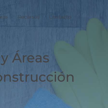
ros
Recursos
Contacto
y Áreas
onstrucción