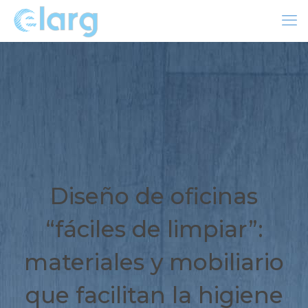
Diseño de oficinas
“fáciles de limpiar”:
materiales y mobiliario
que facilitan la higiene