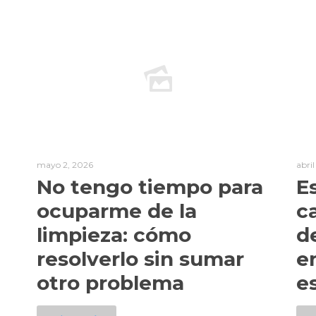
mayo 2, 2026
abri
No tengo tiempo para
E
ocuparme de la
c
limpieza: cómo
d
resolverlo sin sumar
e
otro problema
e