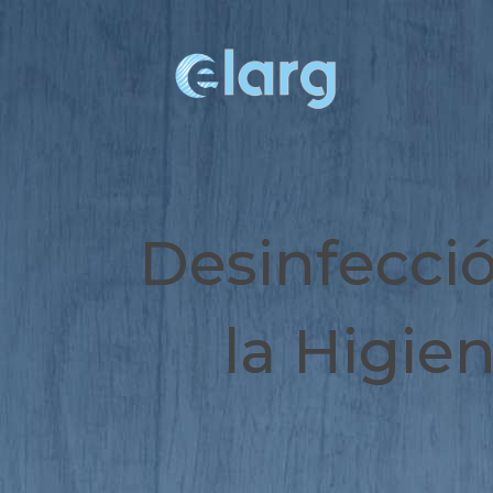
Desinfecció
la Higie