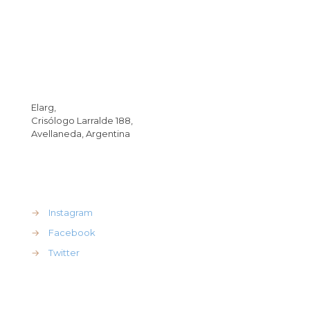
Dirección
Elarg,
Crisólogo Larralde 188,
Avellaneda, Argentina
REdes Sociales
→
Instagram
→
Facebook
→
Twitter