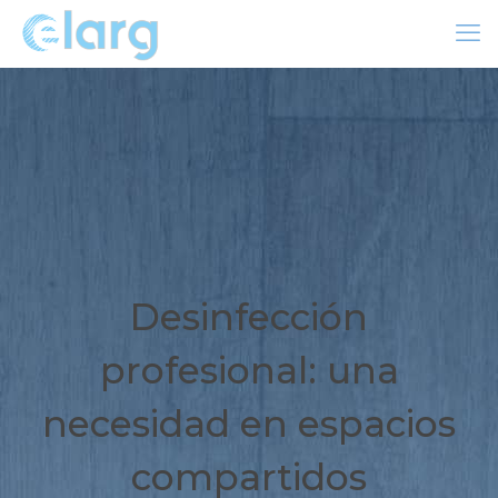
Desinfección
profesional: una
necesidad en espacios
compartidos