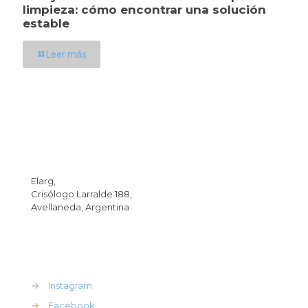
limpieza: cómo encontrar una solución
estable
Leer más
Dirección
Elarg,
Crisólogo Larralde 188,
Avellaneda, Argentina
REdes Sociales
→
Instagram
→
Facebook