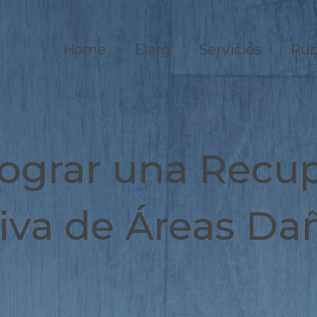
Home
Elarg
Servicios
Rub
ograr una Recup
tiva de Áreas Da