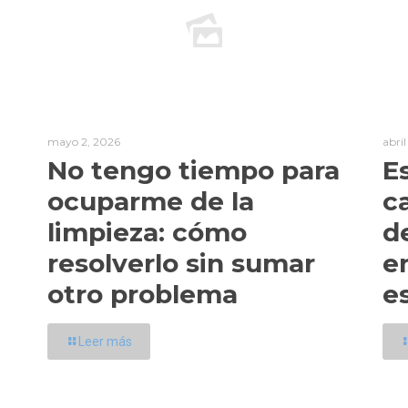
mayo 2, 2026
abri
No tengo tiempo para
E
ocuparme de la
c
limpieza: cómo
d
resolverlo sin sumar
e
otro problema
e
Leer más