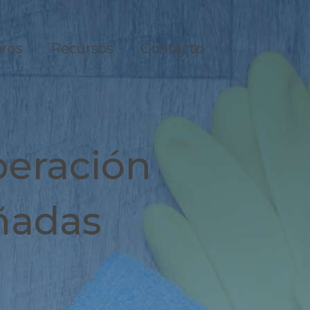
ros
Recursos
Contacto
eración
ñadas