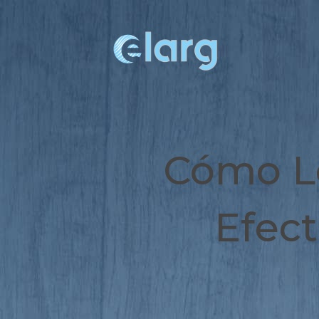
Cómo L
Efec