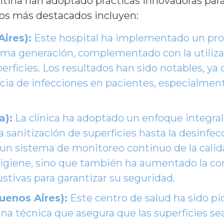
ntina han adoptado prácticas innovadoras para 
asos más destacados incluyen:
ires):
Este hospital ha implementado un prot
ima generación, complementado con la utilizac
uperficies. Los resultados han sido notables, y
ncia de infecciones en pacientes, especialme
a):
La clínica ha adoptado un enfoque integral 
a sanitización de superficies hasta la desinfe
sistema de monitoreo continuo de la calidad 
higiene, sino que también ha aumentado la conf
tivas para garantizar su seguridad.
uenos Aires):
Este centro de salud ha sido pio
 una técnica que asegura que las superficies 